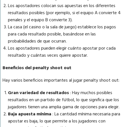
Los apostadores colocan sus apuestas en los diferentes
resultados posibles (por ejemplo, si el equipo A convierte 4
penales y el equipo B convierte 3).
La casa (el casino o la sala de juego) establece los pagos
para cada resultado posible, basándose en las
probabilidades de que ocurran.
Los apostadores pueden elegir cuánto apostar por cada
resultado y cuántas veces quiere apostar.
Beneficios del penalty shoot out
Hay varios beneficios importantes al jugar penalty shoot out:
Gran variedad de resultados
: Hay muchos posibles
resultados en un partido de fútbol, lo que significa que los
jugadores tienen una amplia gama de opciones para elegir.
Baja apuesta mínima
: La cantidad mínima necesaria para
apostar es baja, lo que permite a los jugadores con