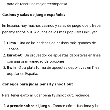
para obtener una mejor recompensa.
Casinos y salas de juego españoles
En España, hay muchos casinos y salas de juego que ofrecen
penalty shoot out. Algunos de los más populares incluyen:
Cirsa
: Una de las cadenas de casinos más grandes de
España.
Eurobet
: Un proveedor de apuestas deportivas en línea
con una gran variedad de opciones.
Bwin
: Otra plataforma de apuestas deportivas en línea
popular en España.
Consejos para jugar penalty shoot out
Para tener éxito al jugar penalty shoot out, recuerde:
Aprende sobre el juego
: Conoce cómo funciona y las