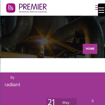
HOME
By
radiiant
21
0
May