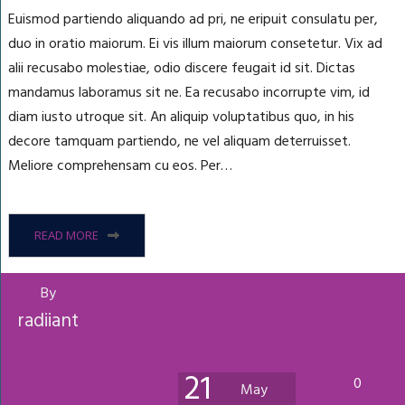
Euismod partiendo aliquando ad pri, ne eripuit consulatu per,
duo in oratio maiorum. Ei vis illum maiorum consetetur. Vix ad
alii recusabo molestiae, odio discere feugait id sit. Dictas
mandamus laboramus sit ne. Ea recusabo incorrupte vim, id
diam iusto utroque sit. An aliquip voluptatibus quo, in his
decore tamquam partiendo, ne vel aliquam deterruisset.
Meliore comprehensam cu eos. Per…
READ MORE
By
radiiant
21
0
May