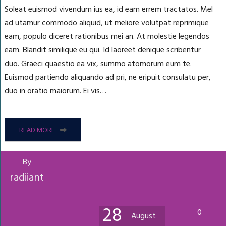
Soleat euismod vivendum ius ea, id eam errem tractatos. Mel
ad utamur commodo aliquid, ut meliore volutpat reprimique
eam, populo diceret rationibus mei an. At molestie legendos
eam. Blandit similique eu qui. Id laoreet denique scribentur
duo. Graeci quaestio ea vix, summo atomorum eum te.
Euismod partiendo aliquando ad pri, ne eripuit consulatu per,
duo in oratio maiorum. Ei vis…
READ MORE
By
radiiant
28
0
August